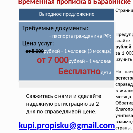
Временная прописка в Барабинске
Страниц
Выгодное предложение
Требуемые документы:
Предупр
- паспорта гражданина РФ;
знайте
Цена услуг:
рублей 
от 8 000
рублей - 1 человек (3 месяца)
за 1 00
от 7 000
изучить
рублей - 1 человек
Бесплатно
На нас
дети
регист
справед
в жилье
Свяжитесь с нами и сделайте
месяца
Обрати
надежную регистрацию за 2
благопр
дня по справедливой цене.
учитыв
взаимо
kupi.propisku@gmail.com
страны.