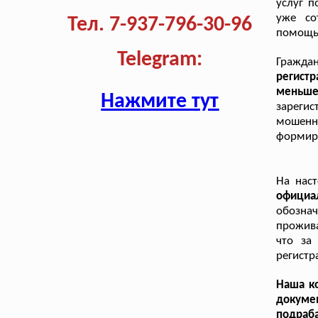
услуг п
уже со
Тел. 7-937-796-30-96
помощь
Telegram:
Граждан
регист
меньш
Нажмите тут
зарегис
мошенни
формиру
На нас
официа
обозна
прожив
что за
регистр
Наша ко
докум
подраб