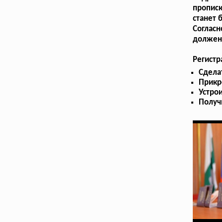
прописк
станет
Согласн
должен 
Регистр
Сдела
Прикр
Устрои
Получ